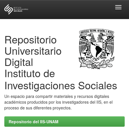
Skip
navigation
Repositorio
Universitario
Digital
Instituto de
Investigaciones Sociales
Un espacio para compartir materiales y recursos digitales
académicos producidos por los investigadores del IIS, en el
proceso de sus diferentes proyectos.
Repositorio del IIS-UNAM