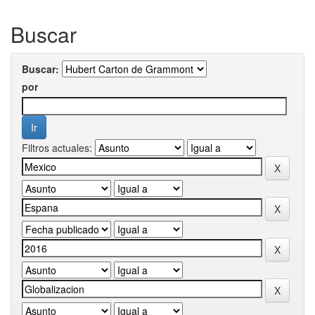
Buscar
Buscar:
por
Filtros actuales: