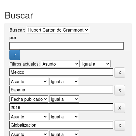
Buscar
Buscar:
por
Filtros actuales: