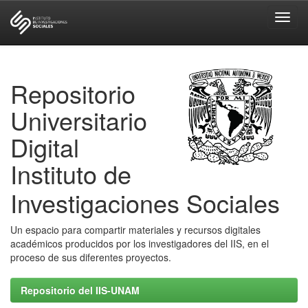
Skip
navigation
Repositorio
Universitario
Digital
Instituto de
Investigaciones Sociales
Un espacio para compartir materiales y recursos digitales
académicos producidos por los investigadores del IIS, en el
proceso de sus diferentes proyectos.
Repositorio del IIS-UNAM