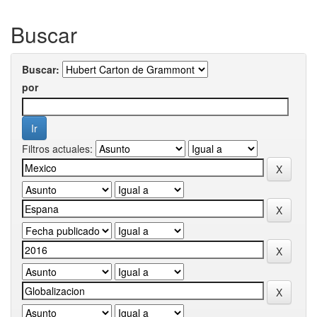
Buscar
Buscar:
por
Filtros actuales: