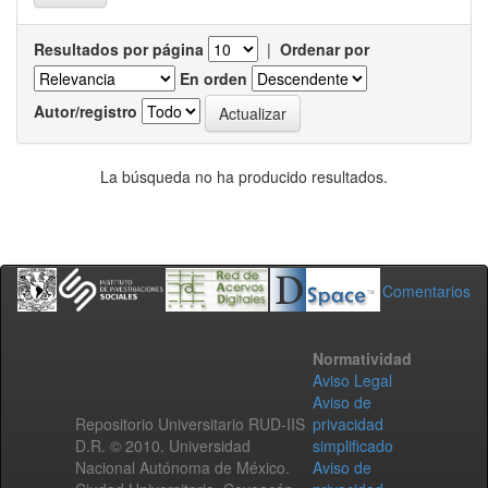
Resultados por página
|
Ordenar por
En orden
Autor/registro
La búsqueda no ha producido resultados.
Comentarios
Normatividad
Aviso Legal
Aviso de
Repositorio Universitario RUD-IIS
privacidad
D.R. © 2010. Universidad
simplificado
Nacional Autónoma de México.
Aviso de