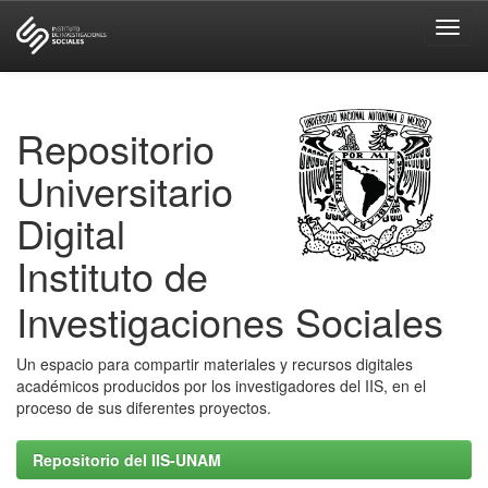
Skip
navigation
Repositorio
Universitario
Digital
Instituto de
Investigaciones Sociales
Un espacio para compartir materiales y recursos digitales
académicos producidos por los investigadores del IIS, en el
proceso de sus diferentes proyectos.
Repositorio del IIS-UNAM