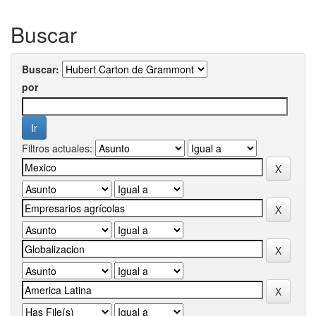
Buscar
Buscar:
por
Filtros actuales: