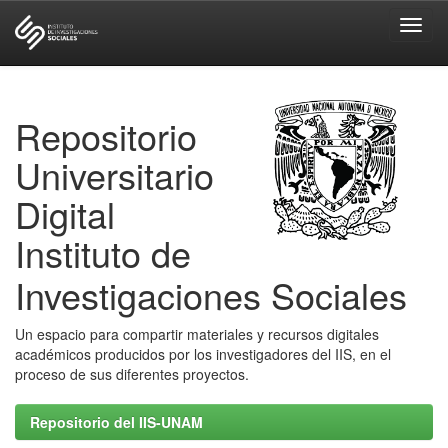
Skip
navigation
Repositorio
Universitario
Digital
Instituto de
Investigaciones Sociales
Un espacio para compartir materiales y recursos digitales
académicos producidos por los investigadores del IIS, en el
proceso de sus diferentes proyectos.
Repositorio del IIS-UNAM