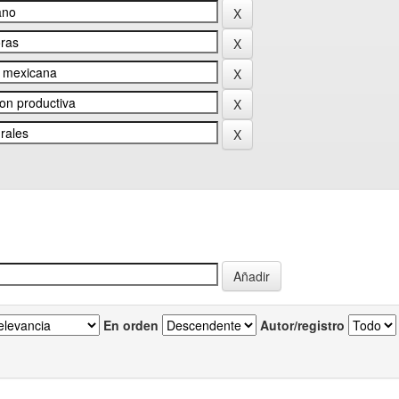
En orden
Autor/registro