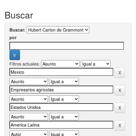
Buscar
Buscar:
por
Filtros actuales: