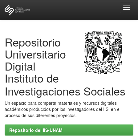
Skip
navigation
Repositorio
Universitario
Digital
Instituto de
Investigaciones Sociales
Un espacio para compartir materiales y recursos digitales
académicos producidos por los investigadores del IIS, en el
proceso de sus diferentes proyectos.
Repositorio del IIS-UNAM