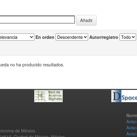
En orden
Autor/registro
eda no ha producido resultados.
Norm
Aviso
Aviso
utónoma de México.
Aviso
 04510, Ciudad de México, México.