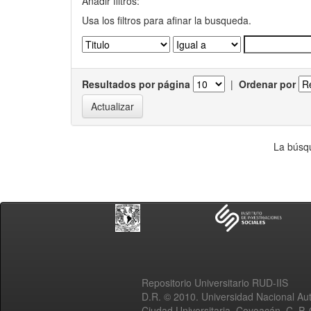
Añadir filtros:
Usa los filtros para afinar la busqueda.
Resultados por página
|
Ordenar por
La búsqu
Repositorio Universitario RUD-IIS
D.R. © 2010. Universidad Nacional A
Ciudad Universitaria, Coyoacán, C. P.