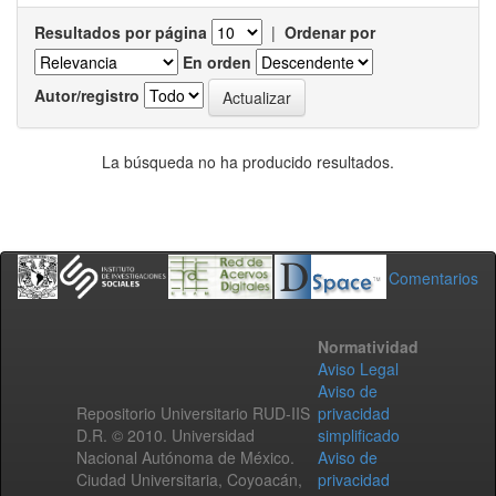
Resultados por página
|
Ordenar por
En orden
Autor/registro
La búsqueda no ha producido resultados.
Comentarios
Normatividad
Aviso Legal
Aviso de
Repositorio Universitario RUD-IIS
privacidad
D.R. © 2010. Universidad
simplificado
Nacional Autónoma de México.
Aviso de
Ciudad Universitaria, Coyoacán,
privacidad