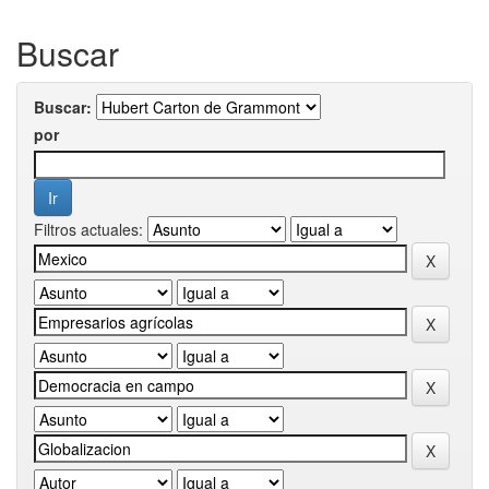
Buscar
Buscar:
por
Filtros actuales: