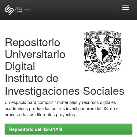
Skip
navigation
Repositorio
Universitario
Digital
Instituto de
Investigaciones Sociales
Un espacio para compartir materiales y recursos digitales
académicos producidos por los investigadores del IIS, en el
proceso de sus diferentes proyectos.
Repositorio del IIS-UNAM