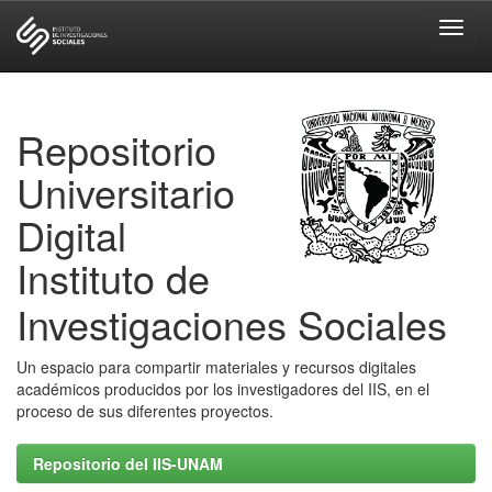
Skip
navigation
Repositorio
Universitario
Digital
Instituto de
Investigaciones Sociales
Un espacio para compartir materiales y recursos digitales
académicos producidos por los investigadores del IIS, en el
proceso de sus diferentes proyectos.
Repositorio del IIS-UNAM