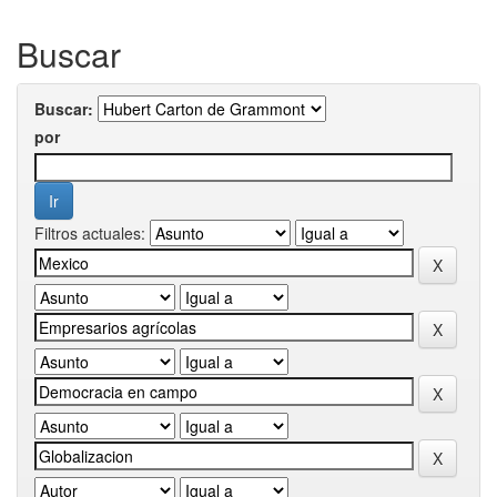
Buscar
Buscar:
por
Filtros actuales: