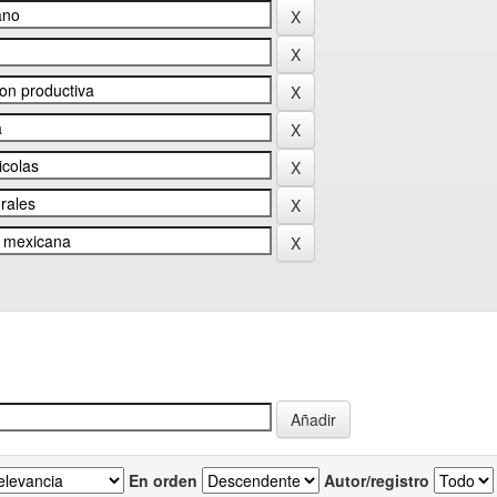
En orden
Autor/registro