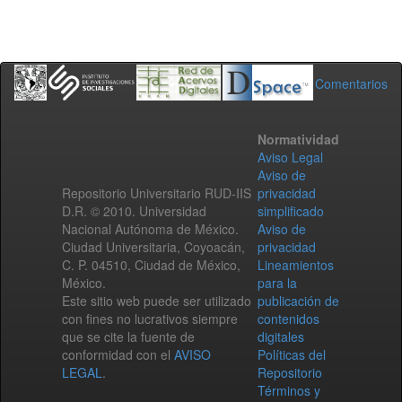
Comentarios
Normatividad
Aviso Legal
Aviso de
Repositorio Universitario RUD-IIS
privacidad
D.R. © 2010. Universidad
simplificado
Nacional Autónoma de México.
Aviso de
Ciudad Universitaria, Coyoacán,
privacidad
C. P. 04510, Ciudad de México,
Lineamientos
México.
para la
Este sitio web puede ser utilizado
publicación de
con fines no lucrativos siempre
contenidos
que se cite la fuente de
digitales
conformidad con el
AVISO
Políticas del
LEGAL
.
Repositorio
Términos y