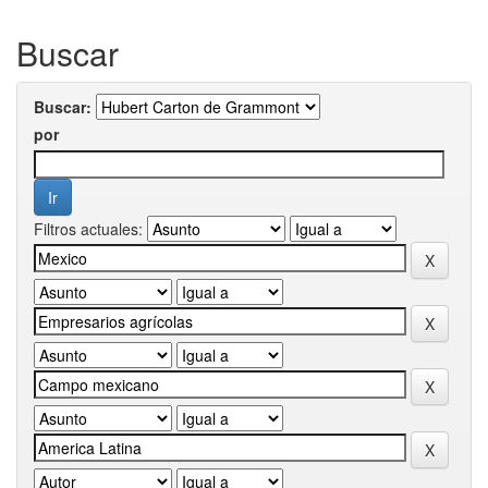
Buscar
Buscar:
por
Filtros actuales: