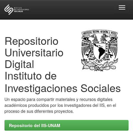
Skip
navigation
Repositorio
Universitario
Digital
Instituto de
Investigaciones Sociales
Un espacio para compartir materiales y recursos digitales
académicos producidos por los investigadores del IIS, en el
proceso de sus diferentes proyectos.
Repositorio del IIS-UNAM