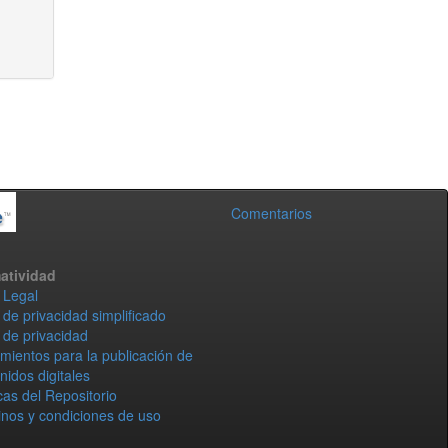
Comentarios
atividad
 Legal
 de privacidad simplificado
 de privacidad
mientos para la publicación de
nidos digitales
icas del Repositorio
nos y condiciones de uso