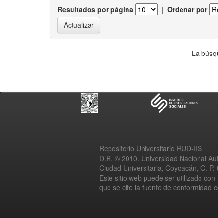
Resultados por página
|
Ordenar por
La búsqu
Repositorio Universitario RUD-IIS
D.R. © 2010. Universidad Nacional A
Ciudad Universitaria, Coyoacán, C. P.
Este sitio web puede ser utilizado con 
que se cite la fuente de conformidad 