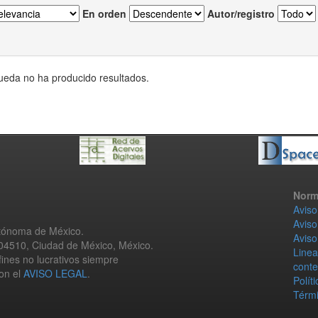
En orden
Autor/registro
eda no ha producido resultados.
Norm
Aviso
Aviso
utónoma de México.
Aviso
 04510, Ciudad de México, México.
Linea
fines no lucrativos siempre
conte
con el
AVISO LEGAL
.
Polít
Térmi