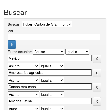
Buscar
Buscar:
por
Filtros actuales: