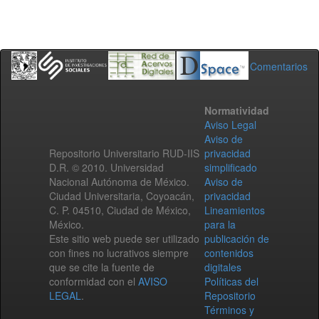
Comentarios
Normatividad
Aviso Legal
Aviso de
Repositorio Universitario RUD-IIS
privacidad
D.R. © 2010. Universidad
simplificado
Nacional Autónoma de México.
Aviso de
Ciudad Universitaria, Coyoacán,
privacidad
C. P. 04510, Ciudad de México,
Lineamientos
México.
para la
Este sitio web puede ser utilizado
publicación de
con fines no lucrativos siempre
contenidos
que se cite la fuente de
digitales
conformidad con el
AVISO
Políticas del
LEGAL
.
Repositorio
Términos y