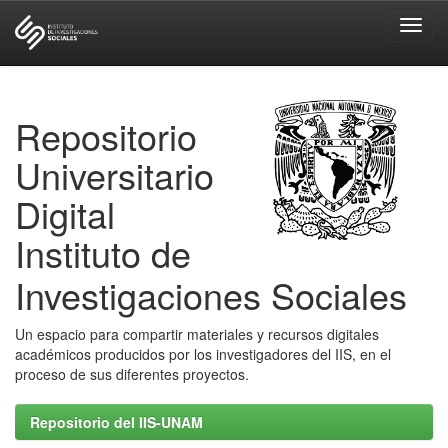
Skip
navigation
Repositorio
Universitario
Digital
Instituto de
Investigaciones Sociales
Un espacio para compartir materiales y recursos digitales
académicos producidos por los investigadores del IIS, en el
proceso de sus diferentes proyectos.
Repositorio del IIS-UNAM