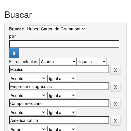
Buscar
Buscar:
por
Filtros actuales: