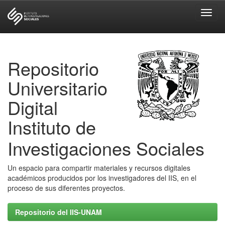
Skip
navigation
Repositorio
Universitario
Digital
Instituto de
Investigaciones Sociales
Un espacio para compartir materiales y recursos digitales
académicos producidos por los investigadores del IIS, en el
proceso de sus diferentes proyectos.
Repositorio del IIS-UNAM