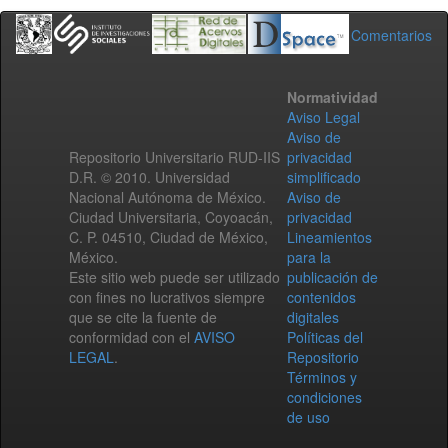
Comentarios
Normatividad
Aviso Legal
Aviso de
Repositorio Universitario RUD-IIS
privacidad
D.R. © 2010. Universidad
simplificado
Nacional Autónoma de México.
Aviso de
Ciudad Universitaria, Coyoacán,
privacidad
C. P. 04510, Ciudad de México,
Lineamientos
México.
para la
Este sitio web puede ser utilizado
publicación de
con fines no lucrativos siempre
contenidos
que se cite la fuente de
digitales
conformidad con el
AVISO
Políticas del
LEGAL
.
Repositorio
Términos y
condiciones
de uso