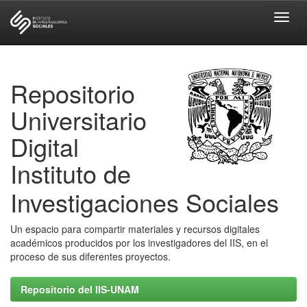
Skip
navigation
Repositorio
Universitario
Digital
Instituto de
Investigaciones Sociales
Un espacio para compartir materiales y recursos digitales
académicos producidos por los investigadores del IIS, en el
proceso de sus diferentes proyectos.
Repositorio del IIS-UNAM