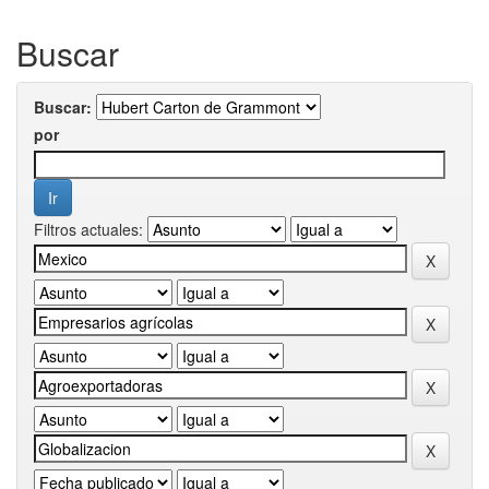
Buscar
Buscar:
por
Filtros actuales: