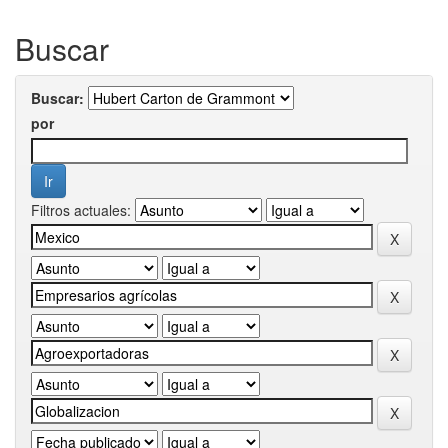
Buscar
Buscar:
por
Filtros actuales: