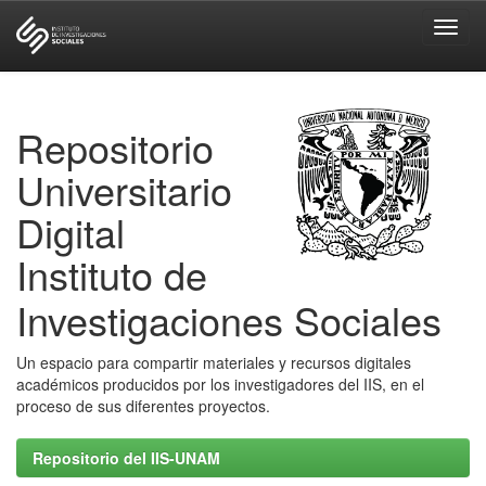
Skip
navigation
Repositorio
Universitario
Digital
Instituto de
Investigaciones Sociales
Un espacio para compartir materiales y recursos digitales
académicos producidos por los investigadores del IIS, en el
proceso de sus diferentes proyectos.
Repositorio del IIS-UNAM