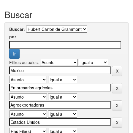
Buscar
Buscar:
por
Filtros actuales: