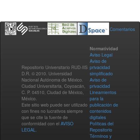
Comentarios
Normatividad
Aviso Legal
Aviso de
Repositorio Universitario RUD-IIS
privacidad
D.R. © 2010. Universidad
simplificado
Nacional Autónoma de México.
Aviso de
Ciudad Universitaria, Coyoacán,
privacidad
C. P. 04510, Ciudad de México,
Lineamientos
México.
para la
Este sitio web puede ser utilizado
publicación de
con fines no lucrativos siempre
contenidos
que se cite la fuente de
digitales
conformidad con el
AVISO
Políticas del
LEGAL
.
Repositorio
Términos y