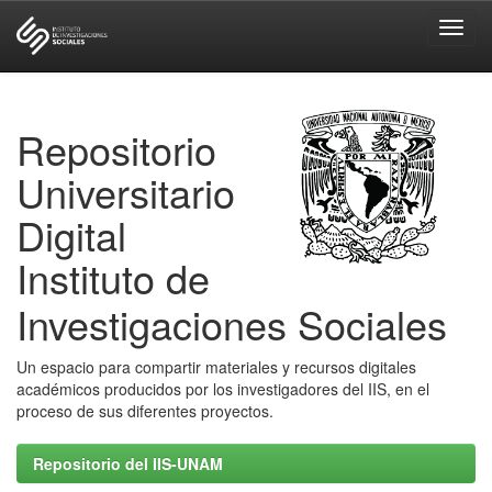
Skip
navigation
Repositorio
Universitario
Digital
Instituto de
Investigaciones Sociales
Un espacio para compartir materiales y recursos digitales
académicos producidos por los investigadores del IIS, en el
proceso de sus diferentes proyectos.
Repositorio del IIS-UNAM