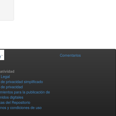
Comentarios
atividad
 Legal
 de privacidad simplificado
 de privacidad
mientos para la publicación de
nidos digitales
icas del Repositorio
nos y condiciones de uso