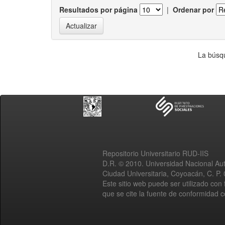
Resultados por página
|
Ordenar por
La búsqu
Repositorio Universitario RUD-IIS
D.R. © 2010. Universidad Nacional A
Ciudad Universitaria, Coyoacán, C. P.
Este sitio web puede ser utilizado con 
que se cite la fuente de conformidad 