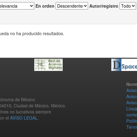
En orden
Autor/registro
eda no ha producido resultados.
Norm
Aviso
Aviso
utónoma de México.
Aviso
 04510, Ciudad de México, México.
Linea
fines no lucrativos siempre
conte
con el
AVISO LEGAL
.
Polít
Térmi