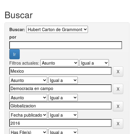
Buscar
Buscar:
por
Filtros actuales: