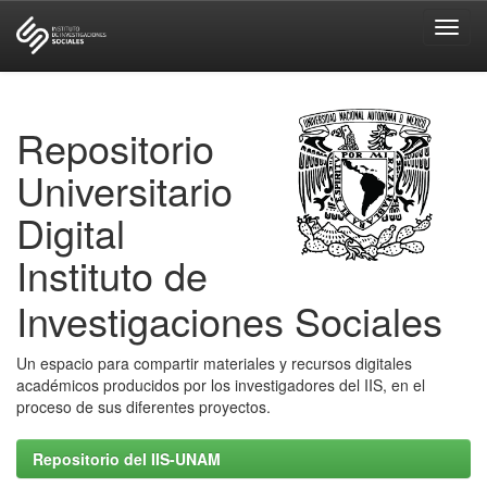
Skip
navigation
Repositorio
Universitario
Digital
Instituto de
Investigaciones Sociales
Un espacio para compartir materiales y recursos digitales
académicos producidos por los investigadores del IIS, en el
proceso de sus diferentes proyectos.
Repositorio del IIS-UNAM