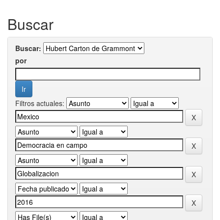
Buscar
Buscar:
por
Filtros actuales: