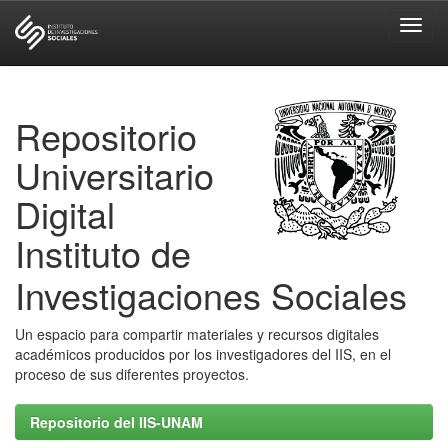
Skip
navigation
Repositorio
Universitario
Digital
Instituto de
Investigaciones Sociales
Un espacio para compartir materiales y recursos digitales
académicos producidos por los investigadores del IIS, en el
proceso de sus diferentes proyectos.
Repositorio del IIS-UNAM