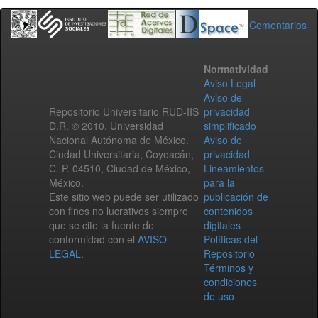
Comentarios
Normatividad
Aviso Legal
Aviso de
Repositorio Universitario RUD-IIS
privacidad
D.R. © 2010. Universidad
simplificado
Nacional Autónoma de México.
Aviso de
Ciudad Universitaria, Coyoacán,
privacidad
C. P. 04510, Ciudad de México,
Lineamientos
México.
para la
Este sitio web puede ser utilizado
publicación de
con fines no lucrativos siempre
contenidos
que se cite la fuente de
digitales
conformidad con el
AVISO
Políticas del
LEGAL
.
Repositorio
Términos y
condiciones
de uso