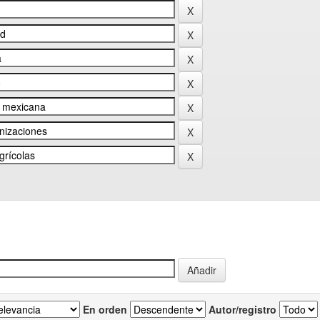
En orden
Autor/registro