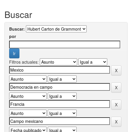
Buscar
Buscar:
por
Filtros actuales: