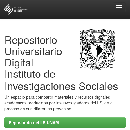
Skip
navigation
Repositorio
Universitario
Digital
Instituto de
Investigaciones Sociales
Un espacio para compartir materiales y recursos digitales
académicos producidos por los investigadores del IIS, en el
proceso de sus diferentes proyectos.
Repositorio del IIS-UNAM