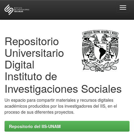
Skip
navigation
Repositorio
Universitario
Digital
Instituto de
Investigaciones Sociales
Un espacio para compartir materiales y recursos digitales
académicos producidos por los investigadores del IIS, en el
proceso de sus diferentes proyectos.
Repositorio del IIS-UNAM