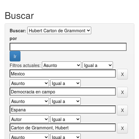
Buscar
Buscar:
por
Filtros actuales: