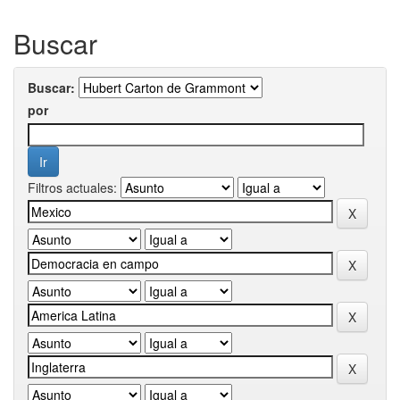
Buscar
Buscar:
por
Filtros actuales: