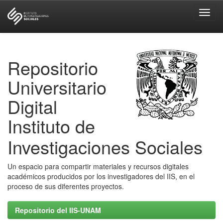
Skip
navigation
Repositorio
Universitario
Digital
Instituto de
Investigaciones Sociales
Un espacio para compartir materiales y recursos digitales
académicos producidos por los investigadores del IIS, en el
proceso de sus diferentes proyectos.
Repositorio del IIS-UNAM