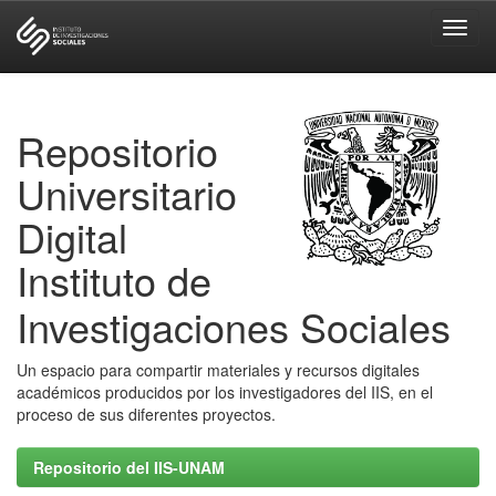
Skip
navigation
Repositorio
Universitario
Digital
Instituto de
Investigaciones Sociales
Un espacio para compartir materiales y recursos digitales
académicos producidos por los investigadores del IIS, en el
proceso de sus diferentes proyectos.
Repositorio del IIS-UNAM