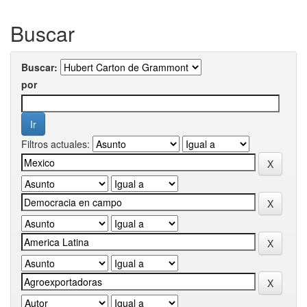
Buscar
Buscar:
por
Filtros actuales: