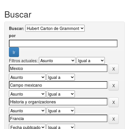
Buscar
Buscar:
por
Filtros actuales: