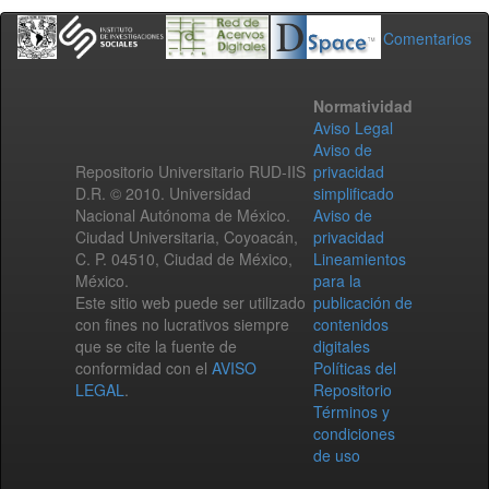
Comentarios
Normatividad
Aviso Legal
Aviso de
Repositorio Universitario RUD-IIS
privacidad
D.R. © 2010. Universidad
simplificado
Nacional Autónoma de México.
Aviso de
Ciudad Universitaria, Coyoacán,
privacidad
C. P. 04510, Ciudad de México,
Lineamientos
México.
para la
Este sitio web puede ser utilizado
publicación de
con fines no lucrativos siempre
contenidos
que se cite la fuente de
digitales
conformidad con el
AVISO
Políticas del
LEGAL
.
Repositorio
Términos y
condiciones
de uso