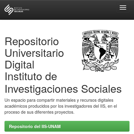
Skip
navigation
Repositorio
Universitario
Digital
Instituto de
Investigaciones Sociales
Un espacio para compartir materiales y recursos digitales
académicos producidos por los investigadores del IIS, en el
proceso de sus diferentes proyectos.
Repositorio del IIS-UNAM