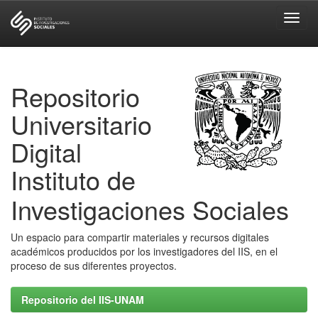
Skip
navigation
Repositorio
Universitario
Digital
Instituto de
Investigaciones Sociales
Un espacio para compartir materiales y recursos digitales
académicos producidos por los investigadores del IIS, en el
proceso de sus diferentes proyectos.
Repositorio del IIS-UNAM