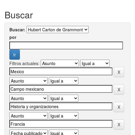
Buscar
Buscar:
por
Filtros actuales: