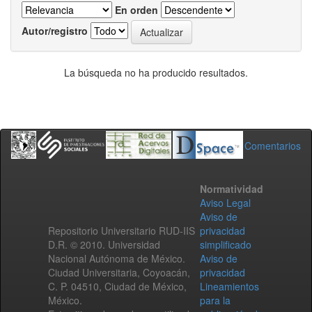
En orden
Autor/registro
La búsqueda no ha producido resultados.
Comentarios
Normatividad
Aviso Legal
Aviso de
Repositorio Universitario RUD-IIS
privacidad
D.R. © 2010. Universidad
simplificado
Nacional Autónoma de México.
Aviso de
Ciudad Universitaria, Coyoacán,
privacidad
C. P. 04510, Ciudad de México,
Lineamientos
México.
para la