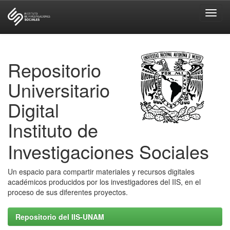
Skip
navigation
Repositorio
Universitario
Digital
Instituto de
Investigaciones Sociales
Un espacio para compartir materiales y recursos digitales
académicos producidos por los investigadores del IIS, en el
proceso de sus diferentes proyectos.
Repositorio del IIS-UNAM