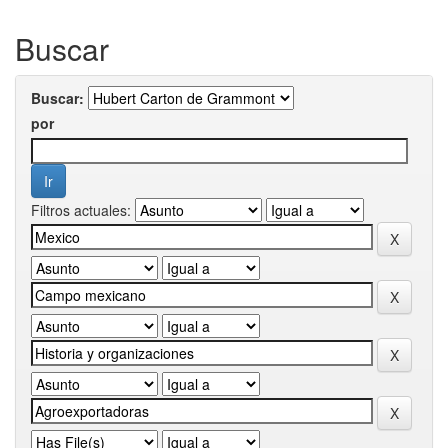
Buscar
Buscar:
por
Filtros actuales: