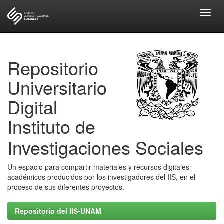
Skip
navigation
Repositorio
Universitario
Digital
Instituto de
Investigaciones Sociales
Un espacio para compartir materiales y recursos digitales
académicos producidos por los investigadores del IIS, en el
proceso de sus diferentes proyectos.
Repositorio del IIS-UNAM