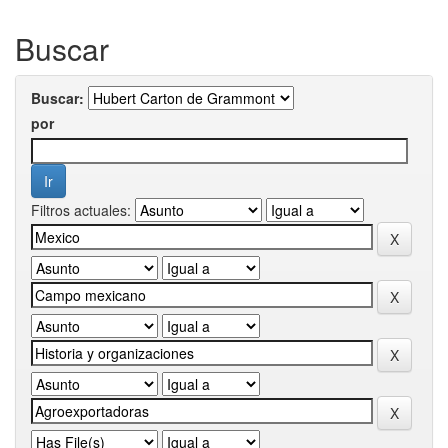
Buscar
Buscar:
por
Filtros actuales: