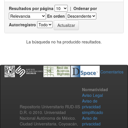
Resultados por página
|
Ordenar por
En orden
Autor/registro
La búsqueda no ha producido resultados.
Comentarios
Normatividad
Aviso Legal
Aviso de
Repositorio Universitario RUD-IIS
privacidad
D.R. © 2010. Universidad
simplificado
Nacional Autónoma de México.
Aviso de
Ciudad Universitaria, Coyoacán,
privacidad