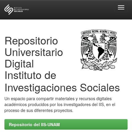
Skip
navigation
Repositorio
Universitario
Digital
Instituto de
Investigaciones Sociales
Un espacio para compartir materiales y recursos digitales
académicos producidos por los investigadores del IIS, en el
proceso de sus diferentes proyectos.
Repositorio del IIS-UNAM