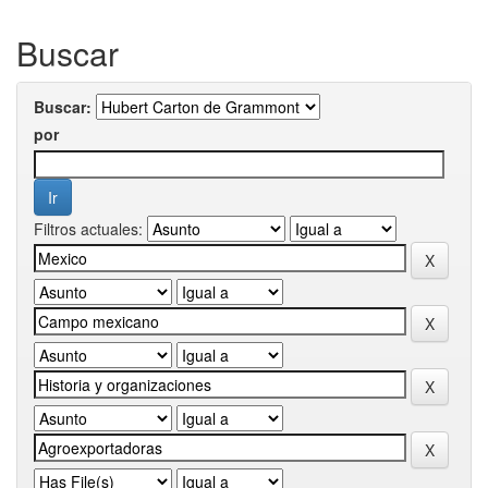
Buscar
Buscar:
por
Filtros actuales: