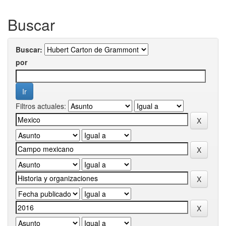
Buscar
Buscar:
por
Filtros actuales: