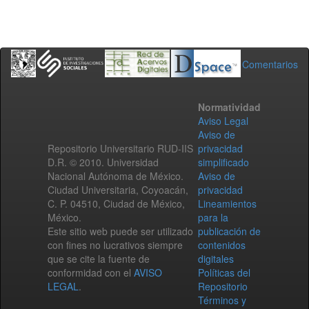
Comentarios
Normatividad
Aviso Legal
Aviso de
Repositorio Universitario RUD-IIS
privacidad
D.R. © 2010. Universidad
simplificado
Nacional Autónoma de México.
Aviso de
Ciudad Universitaria, Coyoacán,
privacidad
C. P. 04510, Ciudad de México,
Lineamientos
México.
para la
Este sitio web puede ser utilizado
publicación de
con fines no lucrativos siempre
contenidos
que se cite la fuente de
digitales
conformidad con el
AVISO
Políticas del
LEGAL
.
Repositorio
Términos y