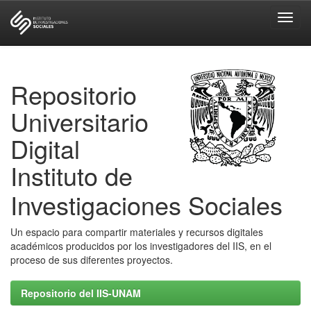
Skip
navigation
Repositorio
Universitario
Digital
Instituto de
Investigaciones Sociales
Un espacio para compartir materiales y recursos digitales
académicos producidos por los investigadores del IIS, en el
proceso de sus diferentes proyectos.
Repositorio del IIS-UNAM