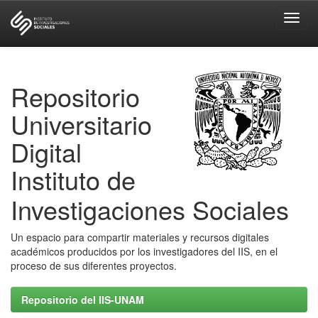
Skip
navigation
Repositorio
Universitario
Digital
Instituto de
Investigaciones Sociales
Un espacio para compartir materiales y recursos digitales
académicos producidos por los investigadores del IIS, en el
proceso de sus diferentes proyectos.
Repositorio del IIS-UNAM