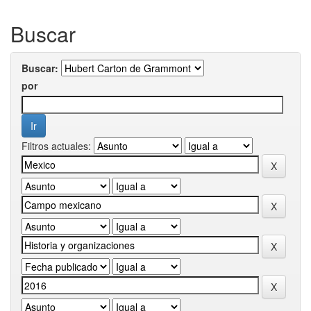
Buscar
Buscar:
por
Filtros actuales: