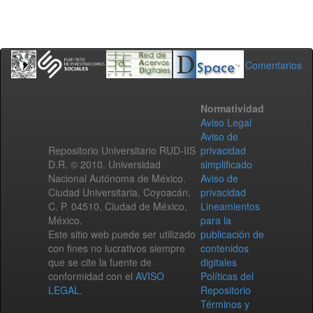
Comentarios
Normatividad
Aviso Legal
Aviso de
Repositorio Universitario RUD-IIS
privacidad
D.R. © 2010. Universidad
simplificado
Nacional Autónoma de México.
Aviso de
Ciudad Universitaria, Coyoacán,
privacidad
C. P. 04510, Ciudad de México,
Lineamientos
México.
para la
Este sitio web puede ser utilizado
publicación de
con fines no lucrativos siempre
contenidos
que se cite la fuente de
digitales
conformidad con el
AVISO
Políticas del
LEGAL
.
Repositorio
Términos y