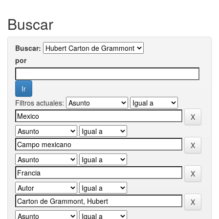
Buscar
Buscar:
por
Filtros actuales: