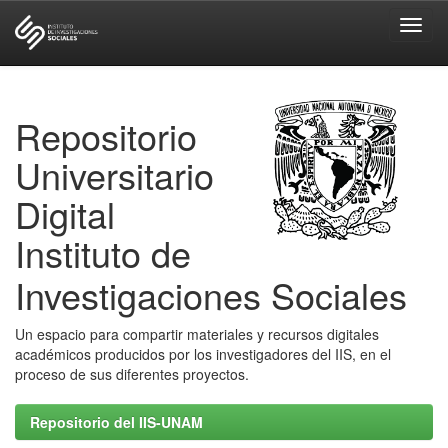
Skip
navigation
Repositorio
Universitario
Digital
Instituto de
Investigaciones Sociales
Un espacio para compartir materiales y recursos digitales
académicos producidos por los investigadores del IIS, en el
proceso de sus diferentes proyectos.
Repositorio del IIS-UNAM