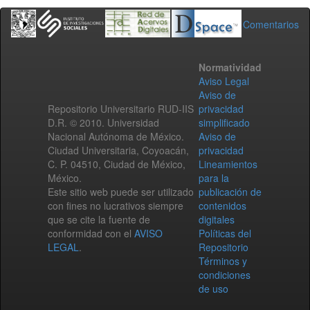
Comentarios
Normatividad
Aviso Legal
Aviso de
Repositorio Universitario RUD-IIS
privacidad
D.R. © 2010. Universidad
simplificado
Nacional Autónoma de México.
Aviso de
Ciudad Universitaria, Coyoacán,
privacidad
C. P. 04510, Ciudad de México,
Lineamientos
México.
para la
Este sitio web puede ser utilizado
publicación de
con fines no lucrativos siempre
contenidos
que se cite la fuente de
digitales
conformidad con el
AVISO
Políticas del
LEGAL
.
Repositorio
Términos y
condiciones
de uso