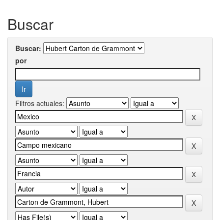
Buscar
Buscar:
por
Filtros actuales: