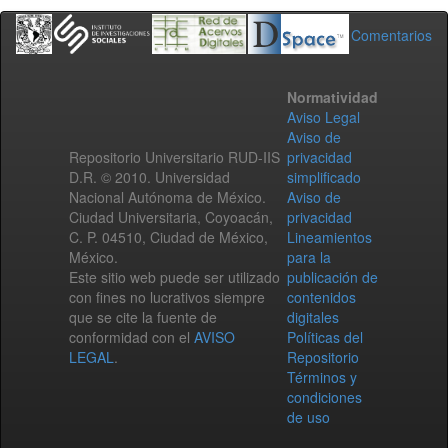
Comentarios
Normatividad
Aviso Legal
Aviso de
Repositorio Universitario RUD-IIS
privacidad
D.R. © 2010. Universidad
simplificado
Nacional Autónoma de México.
Aviso de
Ciudad Universitaria, Coyoacán,
privacidad
C. P. 04510, Ciudad de México,
Lineamientos
México.
para la
Este sitio web puede ser utilizado
publicación de
con fines no lucrativos siempre
contenidos
que se cite la fuente de
digitales
conformidad con el
AVISO
Políticas del
LEGAL
.
Repositorio
Términos y
condiciones
de uso