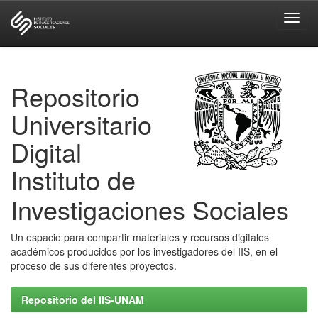
Skip
navigation
Repositorio
Universitario
Digital
Instituto de
Investigaciones Sociales
Un espacio para compartir materiales y recursos digitales
académicos producidos por los investigadores del IIS, en el
proceso de sus diferentes proyectos.
Repositorio del IIS-UNAM