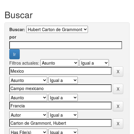
Buscar
Buscar:
por
Filtros actuales: