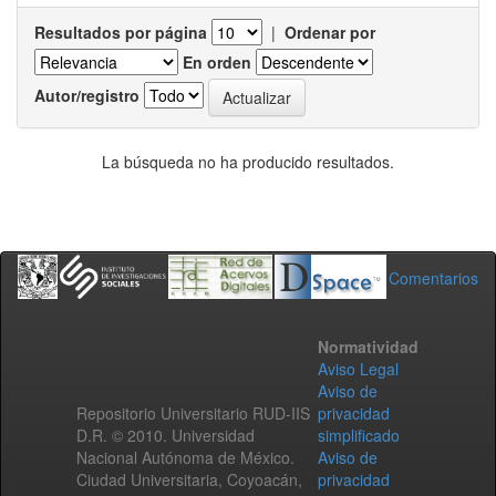
Resultados por página
|
Ordenar por
En orden
Autor/registro
La búsqueda no ha producido resultados.
Comentarios
Normatividad
Aviso Legal
Aviso de
Repositorio Universitario RUD-IIS
privacidad
D.R. © 2010. Universidad
simplificado
Nacional Autónoma de México.
Aviso de
Ciudad Universitaria, Coyoacán,
privacidad