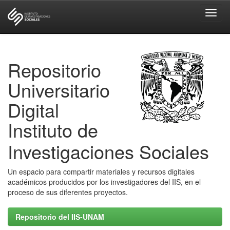
Skip
navigation
Repositorio
Universitario
Digital
Instituto de
Investigaciones Sociales
Un espacio para compartir materiales y recursos digitales
académicos producidos por los investigadores del IIS, en el
proceso de sus diferentes proyectos.
Repositorio del IIS-UNAM