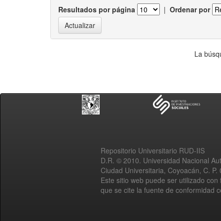
Resultados por página
|
Ordenar por
La búsqu
Repositorio Universitario RUD-IIS
D.R. © 2010. Universidad Nacional A
Ciudad Universitaria, Coyoacán, C. P.
Este sitio web puede ser utilizado con 
que se cite la fuente de conformidad 