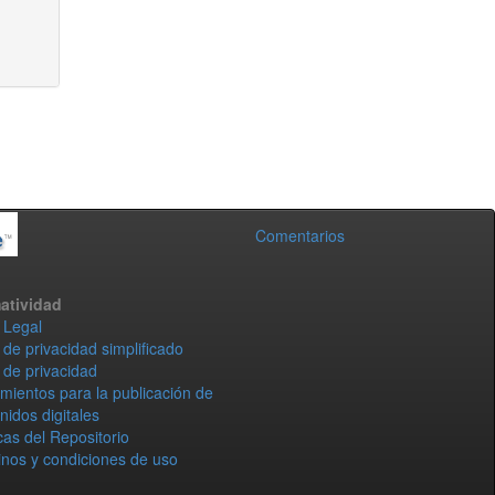
Comentarios
atividad
 Legal
 de privacidad simplificado
 de privacidad
mientos para la publicación de
nidos digitales
icas del Repositorio
nos y condiciones de uso