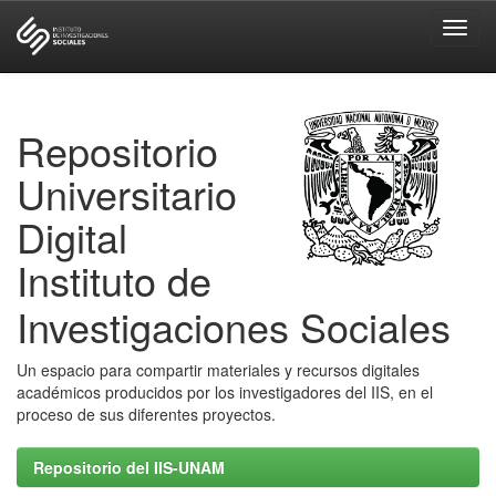
Skip
navigation
Repositorio
Universitario
Digital
Instituto de
Investigaciones Sociales
Un espacio para compartir materiales y recursos digitales
académicos producidos por los investigadores del IIS, en el
proceso de sus diferentes proyectos.
Repositorio del IIS-UNAM