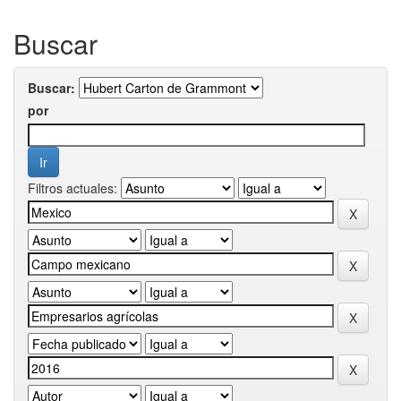
Buscar
Buscar:
por
Filtros actuales: