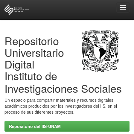
Skip
navigation
Repositorio
Universitario
Digital
Instituto de
Investigaciones Sociales
Un espacio para compartir materiales y recursos digitales
académicos producidos por los investigadores del IIS, en el
proceso de sus diferentes proyectos.
Repositorio del IIS-UNAM