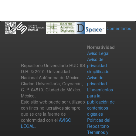
Comentarios
Normatividad
Aviso Legal
Aviso de
Repositorio Universitario RUD-IIS
privacidad
D.R. © 2010. Universidad
simplificado
Nacional Autónoma de México.
Aviso de
Ciudad Universitaria, Coyoacán,
privacidad
C. P. 04510, Ciudad de México,
Lineamientos
México.
para la
Este sitio web puede ser utilizado
publicación de
con fines no lucrativos siempre
contenidos
que se cite la fuente de
digitales
conformidad con el
AVISO
Políticas del
LEGAL
.
Repositorio
Términos y