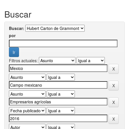
Buscar
Buscar:
por
Filtros actuales: