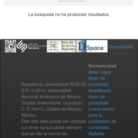
La búsqueda no ha producido resultados.
Comentarios
Normatividad
Aviso Legal
Aviso de
Repositorio Universitario RUD-IIS
privacidad
D.R. © 2010. Universidad
simplificado
Nacional Autónoma de México.
Aviso de
Ciudad Universitaria, Coyoacán,
privacidad
C. P. 04510, Ciudad de México,
Lineamientos
México.
para la
Este sitio web puede ser utilizado
publicación de
con fines no lucrativos siempre
contenidos
que se cite la fuente de
digitales