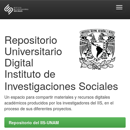
Skip
navigation
Repositorio
Universitario
Digital
Instituto de
Investigaciones Sociales
Un espacio para compartir materiales y recursos digitales
académicos producidos por los investigadores del IIS, en el
proceso de sus diferentes proyectos.
Repositorio del IIS-UNAM