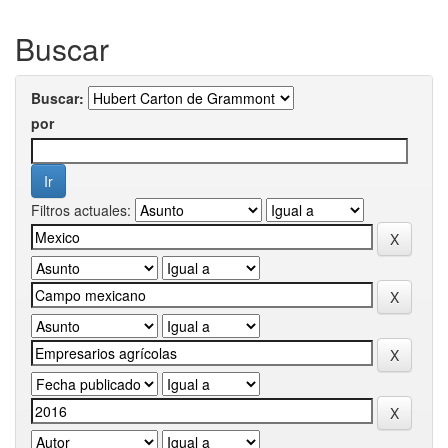
Buscar
Buscar:
por
Filtros actuales: