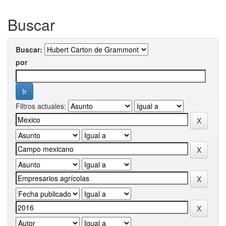
Buscar
Buscar:
por
Filtros actuales: