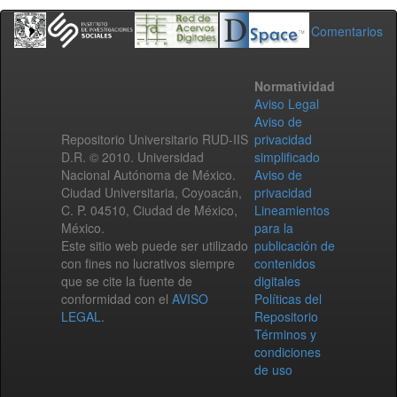
Comentarios
Normatividad
Aviso Legal
Aviso de
Repositorio Universitario RUD-IIS
privacidad
D.R. © 2010. Universidad
simplificado
Nacional Autónoma de México.
Aviso de
Ciudad Universitaria, Coyoacán,
privacidad
C. P. 04510, Ciudad de México,
Lineamientos
México.
para la
Este sitio web puede ser utilizado
publicación de
con fines no lucrativos siempre
contenidos
que se cite la fuente de
digitales
conformidad con el
AVISO
Políticas del
LEGAL
.
Repositorio
Términos y
condiciones
de uso