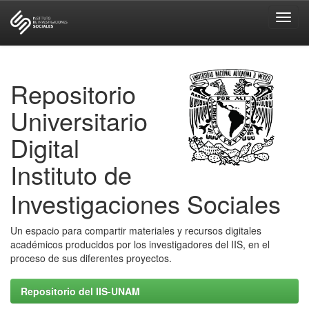
Skip
navigation
Repositorio
Universitario
Digital
Instituto de
Investigaciones Sociales
Un espacio para compartir materiales y recursos digitales
académicos producidos por los investigadores del IIS, en el
proceso de sus diferentes proyectos.
Repositorio del IIS-UNAM