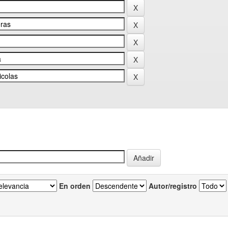
En orden
Autor/registro