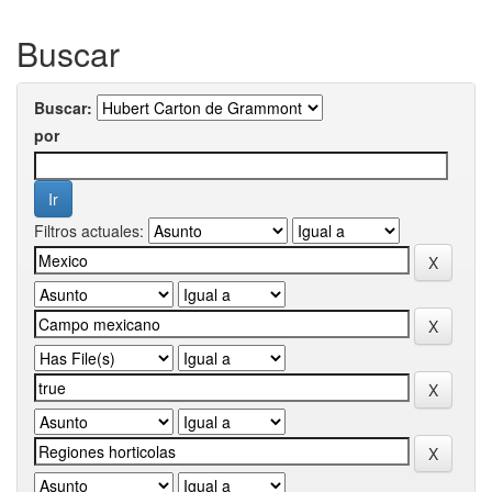
Buscar
Buscar:
por
Filtros actuales: