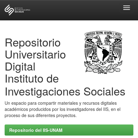
Skip
navigation
Repositorio
Universitario
Digital
Instituto de
Investigaciones Sociales
Un espacio para compartir materiales y recursos digitales
académicos producidos por los investigadores del IIS, en el
proceso de sus diferentes proyectos.
Repositorio del IIS-UNAM