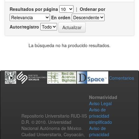
Resultados por página
|
Ordenar por
En orden
Autor/registro
La búsqueda no ha producido resultados.
Comentarios
Normatividad
Aviso Legal
Aviso de
Repositorio Universitario RUD-IIS
privacidad
D.R. © 2010. Universidad
simplificado
Nacional Autónoma de México.
Aviso de
Ciudad Universitaria, Coyoacán,
privacidad