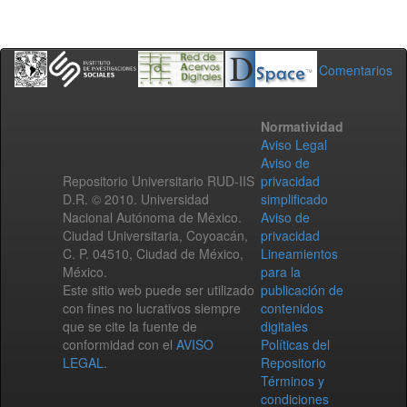
Comentarios
Normatividad
Aviso Legal
Aviso de
Repositorio Universitario RUD-IIS
privacidad
D.R. © 2010. Universidad
simplificado
Nacional Autónoma de México.
Aviso de
Ciudad Universitaria, Coyoacán,
privacidad
C. P. 04510, Ciudad de México,
Lineamientos
México.
para la
Este sitio web puede ser utilizado
publicación de
con fines no lucrativos siempre
contenidos
que se cite la fuente de
digitales
conformidad con el
AVISO
Políticas del
LEGAL
.
Repositorio
Términos y
condiciones