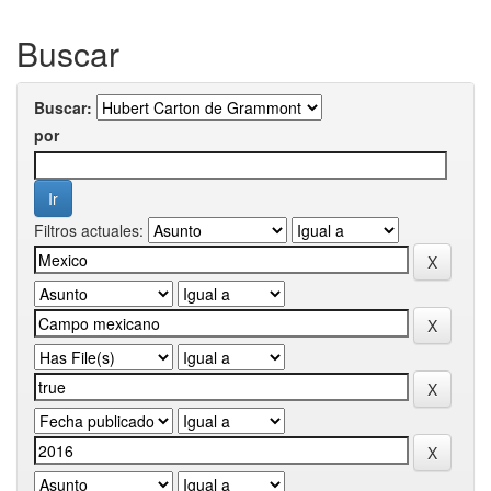
Buscar
Buscar:
por
Filtros actuales: