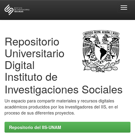
Skip
navigation
Repositorio
Universitario
Digital
Instituto de
Investigaciones Sociales
Un espacio para compartir materiales y recursos digitales
académicos producidos por los investigadores del IIS, en el
proceso de sus diferentes proyectos.
Repositorio del IIS-UNAM