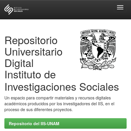
Skip
navigation
Repositorio
Universitario
Digital
Instituto de
Investigaciones Sociales
Un espacio para compartir materiales y recursos digitales
académicos producidos por los investigadores del IIS, en el
proceso de sus diferentes proyectos.
Repositorio del IIS-UNAM