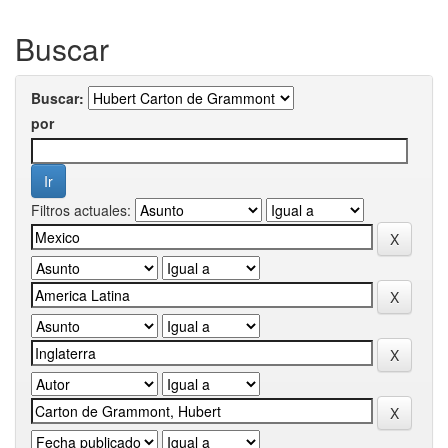
Buscar
Buscar:
por
Filtros actuales: