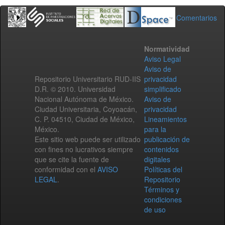
Comentarios
Normatividad
Aviso Legal
Aviso de
Repositorio Universitario RUD-IIS
privacidad
D.R. © 2010. Universidad
simplificado
Nacional Autónoma de México.
Aviso de
Ciudad Universitaria, Coyoacán,
privacidad
C. P. 04510, Ciudad de México,
Lineamientos
México.
para la
Este sitio web puede ser utilizado
publicación de
con fines no lucrativos siempre
contenidos
que se cite la fuente de
digitales
conformidad con el
AVISO
Políticas del
LEGAL
.
Repositorio
Términos y
condiciones
de uso