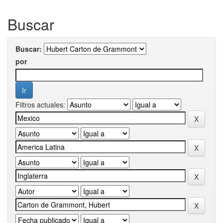
Buscar
Buscar:
por
Filtros actuales: