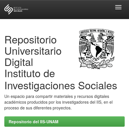
Skip
navigation
Repositorio
Universitario
Digital
Instituto de
Investigaciones Sociales
Un espacio para compartir materiales y recursos digitales
académicos producidos por los investigadores del IIS, en el
proceso de sus diferentes proyectos.
Repositorio del IIS-UNAM