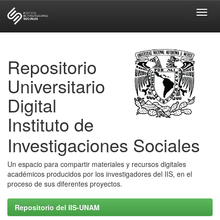
Skip
navigation
Repositorio
Universitario
Digital
Instituto de
Investigaciones Sociales
Un espacio para compartir materiales y recursos digitales
académicos producidos por los investigadores del IIS, en el
proceso de sus diferentes proyectos.
Repositorio del IIS-UNAM