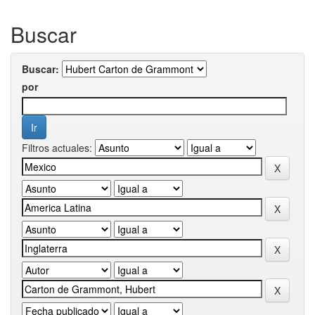
Buscar
Buscar:
por
Filtros actuales: