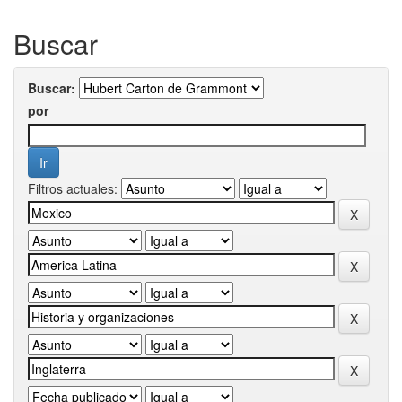
Buscar
Buscar:
por
Filtros actuales: