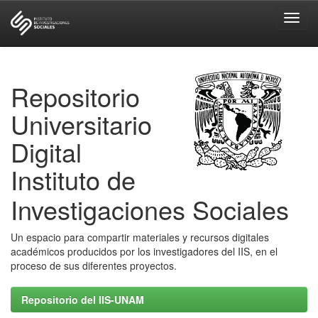
Skip
navigation
Repositorio
Universitario
Digital
Instituto de
Investigaciones Sociales
Un espacio para compartir materiales y recursos digitales
académicos producidos por los investigadores del IIS, en el
proceso de sus diferentes proyectos.
Repositorio del IIS-UNAM