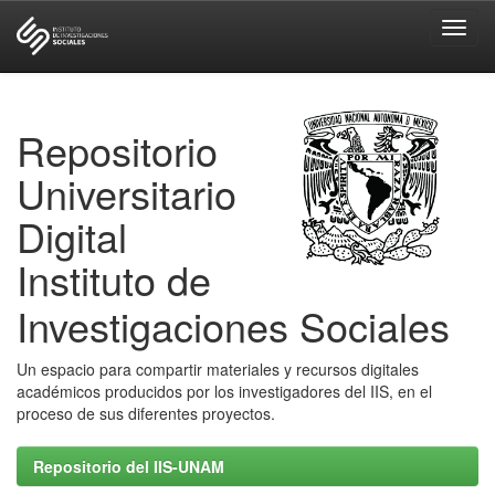
Skip
navigation
Repositorio
Universitario
Digital
Instituto de
Investigaciones Sociales
Un espacio para compartir materiales y recursos digitales
académicos producidos por los investigadores del IIS, en el
proceso de sus diferentes proyectos.
Repositorio del IIS-UNAM