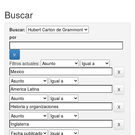
Buscar
Buscar:
por
Filtros actuales: