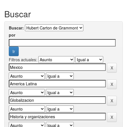
Buscar
Buscar:
por
Filtros actuales: