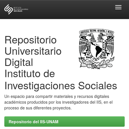
Skip
navigation
Repositorio
Universitario
Digital
Instituto de
Investigaciones Sociales
Un espacio para compartir materiales y recursos digitales
académicos producidos por los investigadores del IIS, en el
proceso de sus diferentes proyectos.
Repositorio del IIS-UNAM