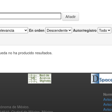
En orden
Autor/registro
eda no ha producido resultados.
Norm
Aviso
Aviso
utónoma de México.
Aviso
 04510, Ciudad de México, México.