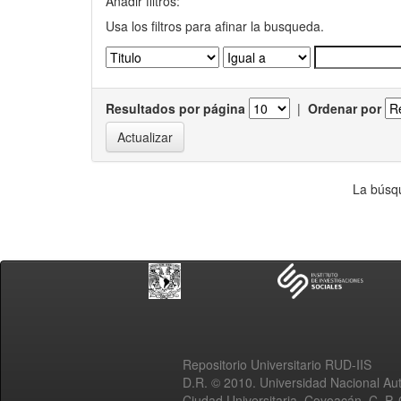
Añadir filtros:
Usa los filtros para afinar la busqueda.
Resultados por página
|
Ordenar por
La búsqu
Repositorio Universitario RUD-IIS
D.R. © 2010. Universidad Nacional A
Ciudad Universitaria, Coyoacán, C. P.